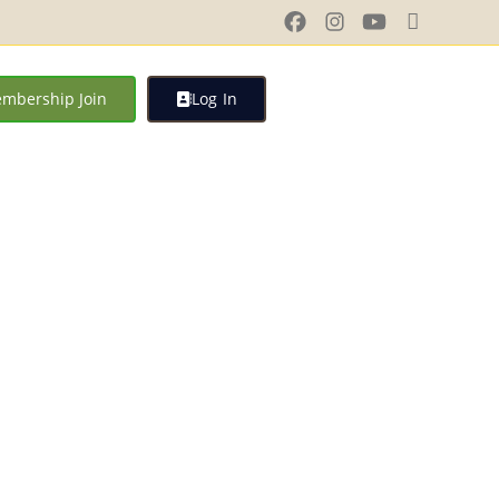
mbership Join
Log In