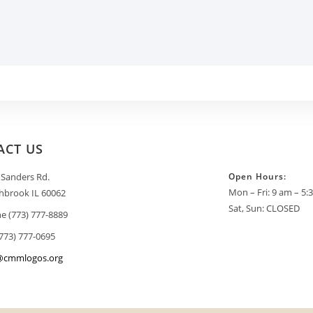
ACT US
 Sanders Rd.
Open Hours:
Mon – Fri: 9 am – 5
hbrook IL 60062
Sat, Sun: CLOSED
e (773) 777-8889
(773) 777-0695
@cmmlogos.org