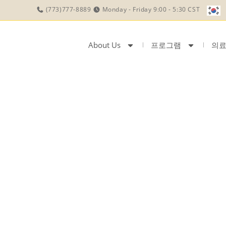
(773)777-8889
Monday - Friday 9:00 - 5:30 CST
About Us
프로그램
의