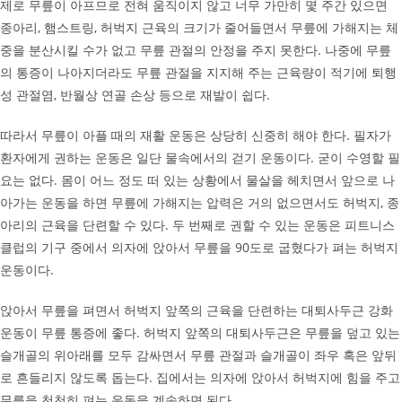
제로 무릎이 아프므로 전혀 움직이지 않고 너무 가만히 몇 주간 있으면
종아리, 햄스트링, 허벅지 근육의 크기가 줄어들면서 무릎에 가해지는 체
중을 분산시킬 수가 없고 무릎 관절의 안정을 주지 못한다. 나중에 무릎
의 통증이 나아지더라도 무릎 관절을 지지해 주는 근육량이 적기에 퇴행
성 관절염, 반월상 연골 손상 등으로 재발이 쉽다.
따라서 무릎이 아플 때의 재활 운동은 상당히 신중히 해야 한다. 필자가
환자에게 권하는 운동은 일단 물속에서의 걷기 운동이다. 굳이 수영할 필
요는 없다. 몸이 어느 정도 떠 있는 상황에서 물살을 헤치면서 앞으로 나
아가는 운동을 하면 무릎에 가해지는 압력은 거의 없으면서도 허벅지, 종
아리의 근육을 단련할 수 있다. 두 번째로 권할 수 있는 운동은 피트니스
클럽의 기구 중에서 의자에 앉아서 무릎을 90도로 굽혔다가 펴는 허벅지
운동이다.
앉아서 무릎을 펴면서 허벅지 앞쪽의 근육을 단련하는 대퇴사두근 강화
운동이 무릎 통증에 좋다. 허벅지 앞쪽의 대퇴사두근은 무릎을 덮고 있는
슬개골의 위아래를 모두 감싸면서 무릎 관절과 슬개골이 좌우 혹은 앞뒤
로 흔들리지 않도록 돕는다. 집에서는 의자에 앉아서 허벅지에 힘을 주고
무릎을 천천히 펴는 운동을 계속하면 된다.